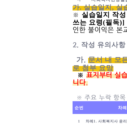
가
.
실습일지
,
실
실습일지 작성
※
쓰는 요령
(
필독
)]
인한 불이익은 본
2.
작성 유의사
가
.
문서 내 모
로 첨부 요망
※
표지부터 실
니다.
※ 주요 누락 항목
순번
차례
1
차례
1.
사회복지사 윤