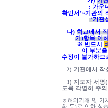
가
)
기관
:
가운
확인서
’~
기관의 
‘
기관
나
)
학교
에서 
가
)
항목 이
※
반드시
이 부분을
수정이 불가하므
2)
기관에서 작
3)
지도자 서명
(
도록 각별히 주의
※
허위기재 및 기
황 등
)
로 인한 실